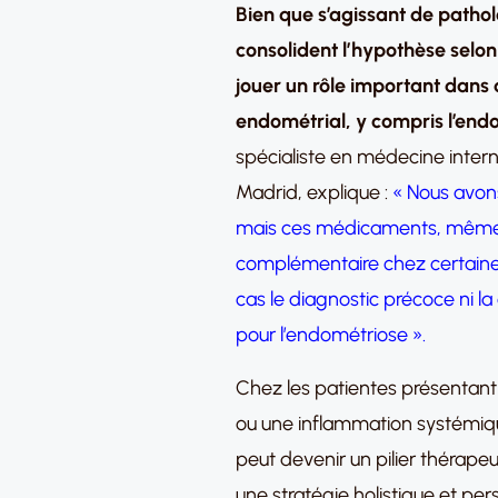
Bien que s’agissant de pathol
consolident l’hypothèse selon
jouer un rôle important dans d
endométrial, y compris l’end
spécialiste en médecine interne
Madrid, explique :
« Nous avons
mais ces médicaments, même s’
complémentaire chez certaine
cas le diagnostic précoce ni
pour l’endométriose ».
Chez les patientes présentant u
ou une inflammation systémiq
peut devenir un pilier thérap
une stratégie holistique et per