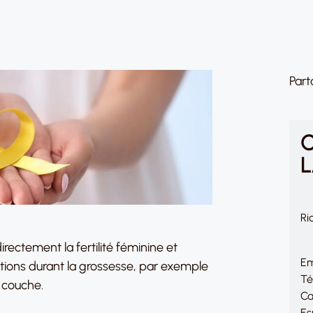
Part
L
Ri
ectement la fertilité féminine et
Em
ations durant la grossesse, par exemple
Té
 couche.
Ca
Es