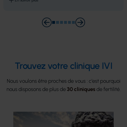
En savoir plus
Sachant que la première a été faite le mois suivant une (petite)
opération de l'endomètre, donc il n'était probablement pas
correctement remis (entre autres raisons pouvant expliquer
l'échec). Merci pour votre bienveillance et votre chaleur. Et bien
sûr, un grand merci aussi à notre donneuse bienfaitrice !
Trouvez votre clinique IVI​
Nous voulons être proches de vous : c’est pourquoi
nous disposons de plus de
30 cliniques
de fertilité.