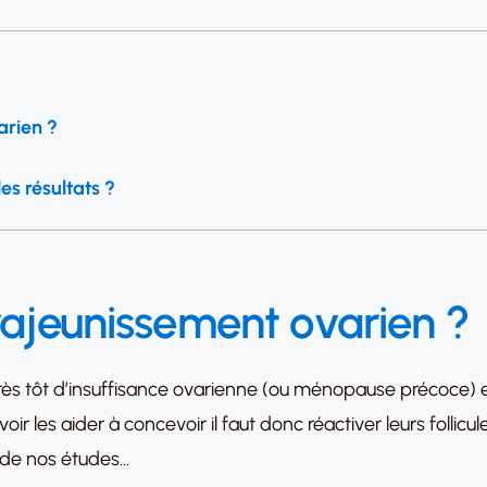
arien ?
es résultats ?
 rajeunissement ovarien ?
s tôt d’insuffisance ovarienne (ou ménopause précoce) et 
oir les aider à concevoir il faut donc réactiver leurs folli
er de nos études…