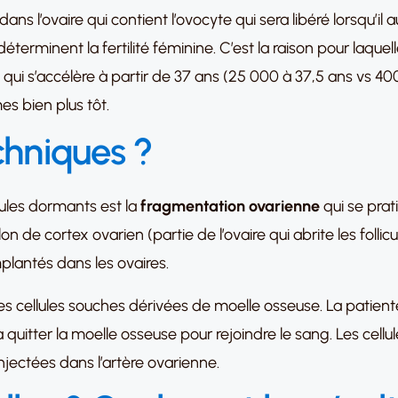
dans l’ovaire qui contient l’ovocyte qui sera libéré lorsqu’il 
déterminent la fertilité féminine. C’est la raison pour laque
clin qui s’accélère à partir de 37 ans (25 000 à 37,5 ans vs 
s bien plus tôt.
chniques ?
cules dormants est la
fragmentation ovarienne
qui se prati
de cortex ovarien (partie de l’ovaire qui abrite les follicul
mplantés dans les ovaires.
s cellules souches dérivées de moelle osseuse. La patiente 
à quitter la moelle osseuse pour rejoindre le sang. Les cell
njectées dans l’artère ovarienne.