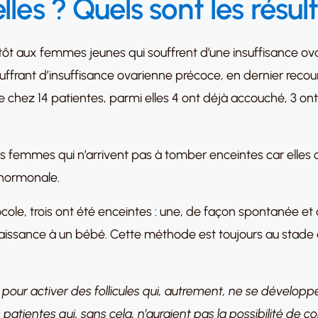
lles ? Quels sont les résul
tôt aux femmes jeunes qui souffrent d’une insuffisance ov
ffrant d’insuffisance ovarienne précoce, en dernier recou
ée chez 14 patientes, parmi elles 4 ont déjà accouché, 3 o
les femmes qui n’arrivent pas à tomber enceintes car elles on
 hormonale.
tocole, trois ont été enceintes : une, de façon spontanée et
aissance à un bébé. Cette méthode est toujours au stade d
ur activer des follicules qui, autrement, ne se développen
s patientes qui, sans cela, n’auraient pas la possibilité de 