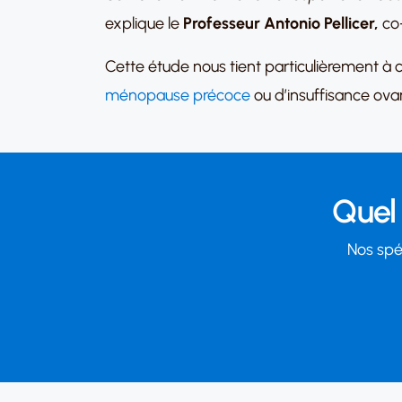
explique le
Professeur Antonio Pellicer
,
co-
Cette étude nous tient particulièrement à c
ménopause précoce
ou d’insuffisance ov
Quel 
Nos spéc