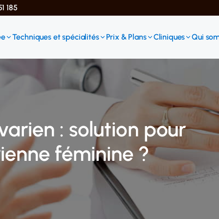
51 185
ée
Techniques et spécialités
Prix & Plans
Cliniques
Qui so
arien : solution pour
rienne féminine ?