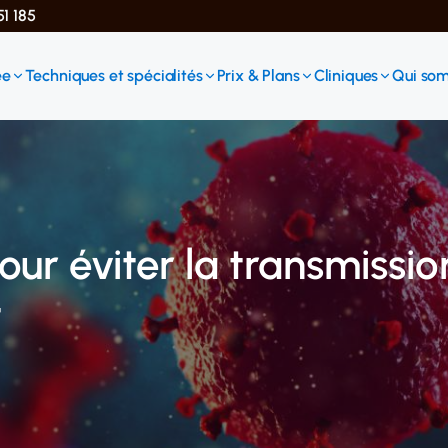
51 185
ée
Techniques et spécialités
Prix & Plans
Cliniques
Qui so
ur éviter la transmissio
t