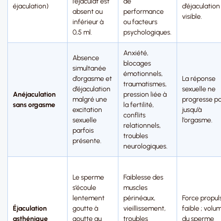
l’éjaculat est
de
éjaculation)
d’éjaculation
absent ou
performance
visible.
inférieur à
ou facteurs
0,5 ml.
psychologiques.
Anxiété,
Absence
blocages
simultanée
émotionnels,
d’orgasme et
La réponse
traumatismes,
d’éjaculation
sexuelle ne
Anéjaculation
pression liée à
malgré une
progresse p
sans orgasme
la fertilité,
excitation
jusqu’à
conflits
sexuelle
l’orgasme.
relationnels,
parfois
troubles
présente.
neurologiques.
Le sperme
Faiblesse des
s’écoule
muscles
lentement
périnéaux,
Force propul
Éjaculation
goutte à
vieillissement,
faible ; volu
asthénique
goutte au
troubles
du sperme