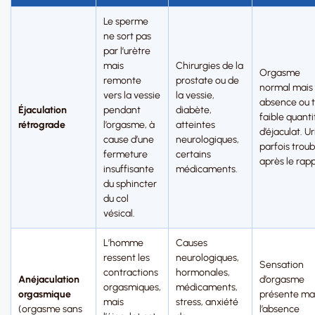
Le sperme
ne sort pas
par l’urètre
mais
Chirurgies de la
Orgasme
remonte
prostate ou de
normal mais
vers la vessie
la vessie,
absence ou t
Éjaculation
pendant
diabète,
faible quanti
rétrograde
l’orgasme, à
atteintes
d’éjaculat. U
cause d’une
neurologiques,
parfois troub
fermeture
certains
après le rapp
insuffisante
médicaments.
du sphincter
du col
vésical.
L’homme
Causes
ressent les
neurologiques,
Sensation
contractions
hormonales,
Anéjaculation
d’orgasme
orgasmiques,
médicaments,
orgasmique
présente ma
mais
stress, anxiété
(orgasme sans
l’absence