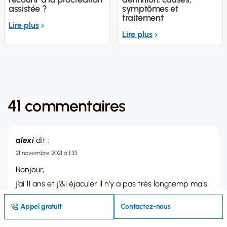
assistée ?
symptômes et
traitement
Lire plus
Lire plus
41 commentaires
alexi
dit :
21 novembre 2021 à 1:33
Bonjour,
j’ai 11 ans et j’&i éjaculer il n’y a pas très longtemp mais
maintenant quand je me masturbe il n’y a plus de
Appel gratuit
Contactez-nous
sperme mais j’ai la sensation de plaisire
merci de me repondre svp