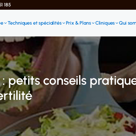
51 185
ée
Techniques et spécialités
Prix & Plans
Cliniques
Qui so
 petits conseils pratiqu
rtilité