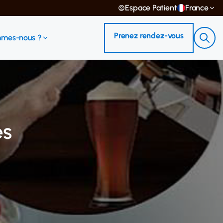
Espace Patient
France
Prenez rendez-vous
mmes-nous ?
es