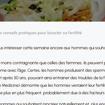
 conseils pratiques pour booster sa fertilité
ous intéresser cette semaine encore aux hommes qui souha
moins contraignante que celles des femmes, ils peuvent pr
même avec l’âge. Certes, les hommes produisent des sperma
près 50 ans, pouvant ainsi entrainer des troubles de la fe
Medicine) démontre que les hommes verraient leur fertilité 
 plus en plus fréquent, probablement due à des facteurs 
es hommes qui souhaitent procréer naturellement et, plus e