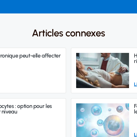
Articles connexes
tronique peut-elle affecter
H
r
L
cytes : option pour les
F
t niveau
l
L