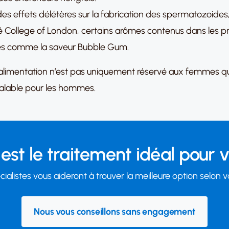
es effets délétères sur la fabrication des spermatozoides, le
ité College of London, certains arômes contenus dans les p
les comme la saveur Bubble Gum.
 son alimentation n’est pas uniquement réservé aux femmes 
valable pour les hommes.
est le traitement idéal pour 
ialistes vous aideront à trouver la meilleure option selon v
Nous vous conseillons sans engagement