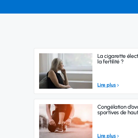
La cigarette élec
la fertilité ?
Lire plus
Congélation d’ovo
sportives de hau
Lire plus