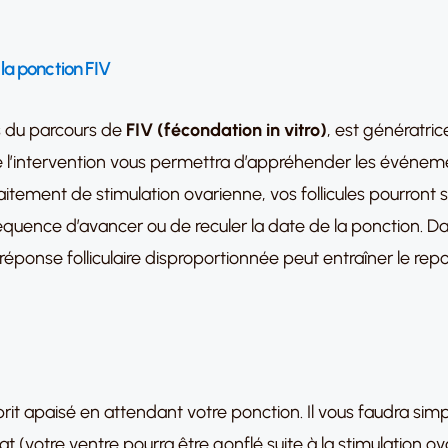
 la ponction FIV
s du parcours de
FIV (fécondation in vitro)
, est génératri
e l’intervention vous permettra d’appréhender les événemen
raitement de stimulation ovarienne, vos follicules pourron
quence d’avancer ou de reculer la date de la ponction. Da
 réponse folliculaire disproportionnée peut entraîner le repo
sprit apaisé en attendant votre ponction. Il vous faudra simp
at (votre ventre pourra être gonflé suite à la stimulation 