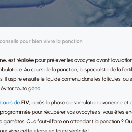
 conseils pour bien vivre la ponction
nne, est réalisée pour prélever les ovocytes avant l’ovulatio
toire. Au cours de la ponction, le spécialiste de la fertili
. Il aspire ensuite le liquide contenu dans les follicules, o
éviter toute gêne.
rcours de
FIV
, après la phase de stimulation ovarienne et
re programmée pour récupérer vos ovocytes si vous êtes e
n de gamètes. Que faut-il faire en attendant la ponction ?
our vivre cette étape en toute sérénité !