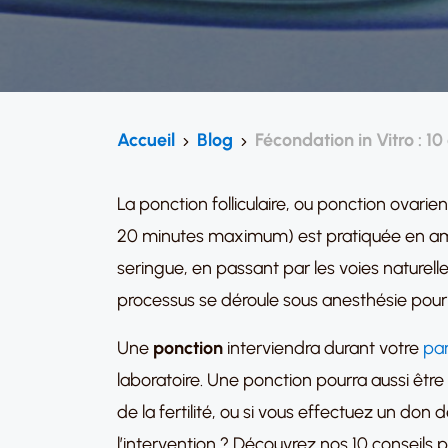
Accueil
Blog
Fécondation in Vitro : 10
La ponction folliculaire, ou ponction ovarie
20 minutes maximum) est pratiquée en ambula
seringue, en passant par les voies naturelles
processus se déroule sous anesthésie pour 
Une
ponction
interviendra durant votre
pa
laboratoire. Une ponction pourra aussi êt
de la fertilité, ou si vous effectuez un do
l’intervention ? Découvrez nos 10 conseils p