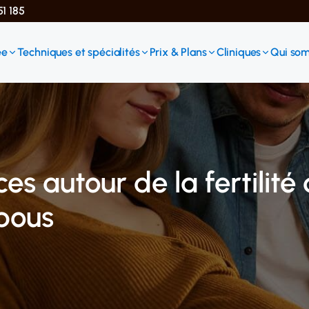
51 185
ée
Techniques et spécialités
Prix & Plans
Cliniques
Qui so
es autour de la fertilité 
abous