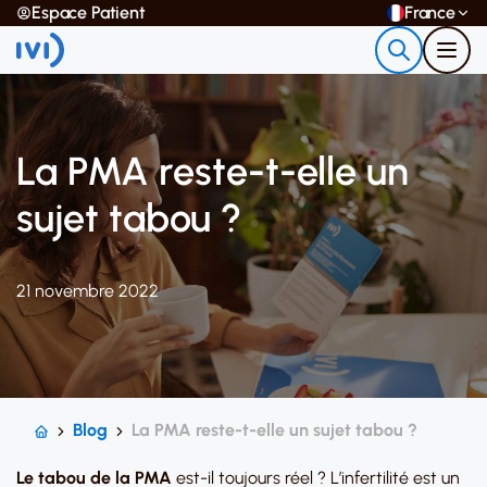
Espace Patient
France
La PMA reste-t-elle un
sujet tabou ?
21 novembre 2022
Blog
La PMA reste-t-elle un sujet tabou ?
Le tabou de la PMA
est-il toujours réel ? L’infertilité est un