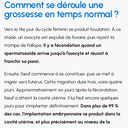
grossesse est‑il toujours inquiétant ?
Comment se déroule une
Quels sont les signes d’alerte pour
grossesse en temps normal ?
consulter immédiatement ?
Vers le 14e jour du cycle féminin se produit l’ovulation. À ce
La PMA peut-elle vous aider après une
stade, un ovocyte est expulsé de l’ovaire, puis rejoint la
grossesse ectopique?
trompe de Fallope.
Il y a fécondation quand un
spermatozoïde arrive jusqu’à l’ovocyte et réussit à
franchir sa paroi.
Ensuite, l’œuf commence à se constituer, puis se met à
migrer vers l’utérus. Cette migration dure trois, voire quatre
jours. Approximativement six jours après la fécondation,
l’œuf a atteint la cavité utérine. Il lui faut encore quelques
jours pour s’implanter définitivement.
Dans plus de 99 %
des cas, l’implantation embryonnaire se produit dans la
cavité utérine, et plus précisément au niveau de la