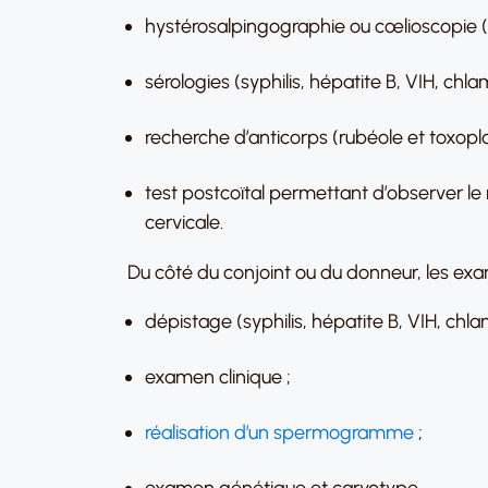
hystérosalpingographie ou cœlioscopie (r
sérologies (syphilis, hépatite B, VIH, chl
recherche d’anticorps (rubéole et toxopl
test postcoïtal permettant d’observer le
cervicale.
Du côté du conjoint ou du donneur, les exame
dépistage (syphilis, hépatite B, VIH, chla
examen clinique ;
réalisation d’un spermogramme
;