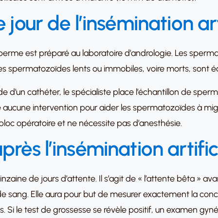
 jour de l’insémination arti
 sperme est préparé au laboratoire d’andrologie. Les sperm
s spermatozoïdes lents ou immobiles, voire morts, sont écar
de d’un cathéter, le spécialiste place l’échantillon de sperme
site aucune intervention pour aider les spermatozoïdes à mi
bloc opératoire et ne nécessite pas d’anesthésie.
rès l’insémination artifici
uinzaine de jours d’attente. Il s’agit de « l’attente bêta » av
se de sang. Elle aura pour but de mesurer exactement la c
s. Si le test de grossesse se révèle positif, un examen gyn