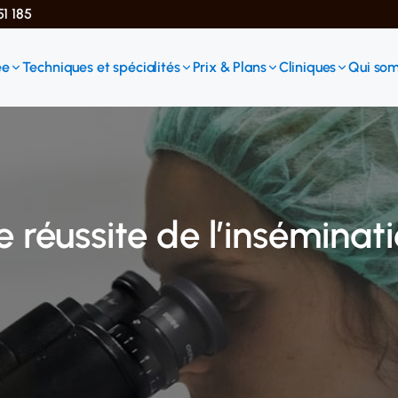
51 185
ée
Techniques et spécialités
Prix & Plans
Cliniques
Qui so
e réussite de l’inséminat