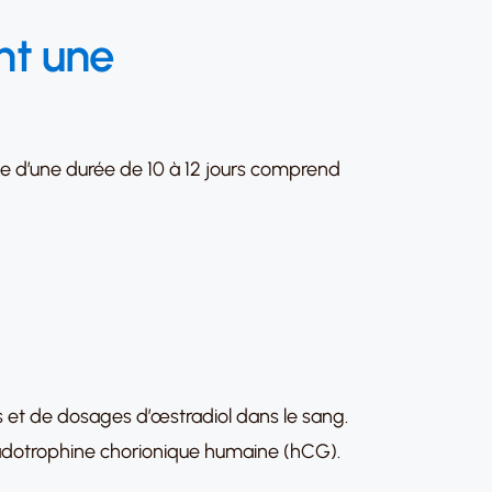
nt une
pe d’une durée de 10 à 12 jours comprend
res et de dosages d’œstradiol dans le sang.
gonadotrophine chorionique humaine (hCG).