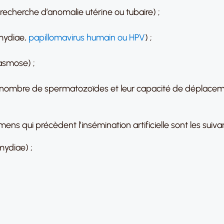
echerche d’anomalie utérine ou tubaire) ;
amydiae,
papillomavirus humain ou HPV
) ;
asmose) ;
 nombre de spermatozoïdes et leur capacité de déplacement
ns qui précèdent l’insémination artificielle sont les suivan
mydiae) ;